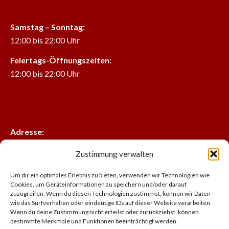
Samstag – Sonntag:
12:00 bis 22:00 Uhr
Feiertags-Öffnungszeiten:
12:00 bis 22:00 Uhr
Adresse:
Pflegerplatz 3, 5400 Hallein Österreich
Zustimmung verwalten
Um dir ein optimales Erlebnis zu bieten, verwenden wir Technologien wie
Telefonnummer:
Cookies, um Geräteinformationen zu speichern und/oder darauf
+43 6245 77140 , 06603960273
zuzugreifen. Wenn du diesen Technologien zustimmst, können wir Daten
wie das Surfverhalten oder eindeutige IDs auf dieser Website verarbeiten.
Wenn du deine Zustimmung nicht erteilst oder zurückziehst, können
bestimmte Merkmale und Funktionen beeinträchtigt werden.
E-Mail-Adresse: chandfakeer@gmail.com